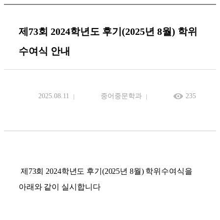
제73회 2024학년도 후기(2025년 8월) 학위
수여식 안내
2025.08.11
중어중문학과
235
제
73
회
2024
학년도 후기
(2025
년
8
월
)
학위수여식을
아래와 같이 실시합니다