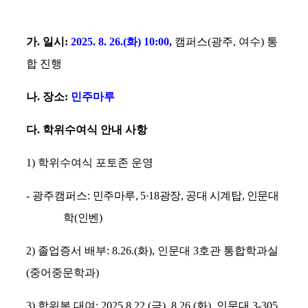
가
.
일시
:
2025. 8. 26.(
화
) 10:00,
캠퍼스
(
광주
,
여수
)
통
합 진행
나
.
장소
:
민주마루
다
.
학위수여식 안내 사항
1)
학위수여식 포토존 운영
-
광주캠퍼스
:
민주마루
, 5·18
광장
,
공대 시계탑
,
인문대
학
(
인벤
)
2)
졸업증서 배부
:
8.26.(화), 인문대 3호관 통합학과실
(중어중문학과)
3)
학위복 대여
: 2025.8.22.(
금
), 8.26.(
화
),
인문대
3-305