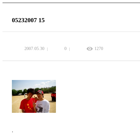
05232007 15
2007.05.30
0
1270
.