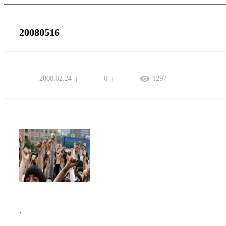
20080516
2008.02.24
0
1297
.